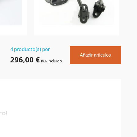
4
producto(s) por
Añadir artículos
296,00 €
IVA incluido
ro!