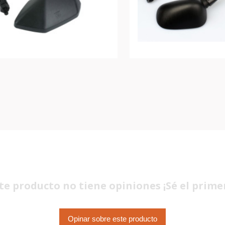
te producto no tiene opiniones ¡Sé el prime
Opinar sobre este producto