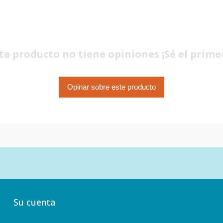
te producto no tiene opiniones ¡Sé el prime
Opinar sobre este producto
Su cuenta