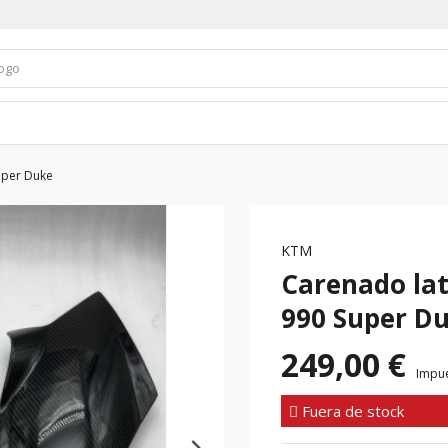
uper Duke
KTM
Carenado la
990 Super D
249,00 €
Impue
Fuera de stock