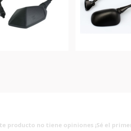
te producto no tiene opiniones ¡Sé el prime