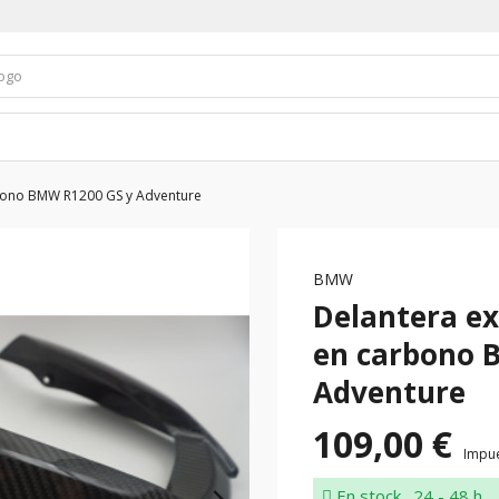
rbono BMW R1200 GS y Adventure
BMW
Delantera ex
en carbono 
Adventure
109,00 €
Impue
En stock
24 - 48 h