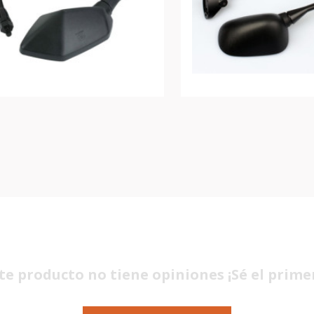
te producto no tiene opiniones ¡Sé el prime