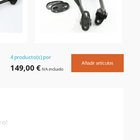
4
producto(s) por
Añadir artículos
149,00 €
IVA incluido
ro!